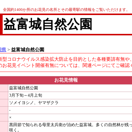
全国約1400か所のお花見の名所とその最寄駅の情報をご覧いただけます。
益富城自然公園
岡県
>
益富城自然公園
新型コロナウイルス感染拡大防止を目的とした各種要請有無や
のお花見イベント開催有無については、関連ページにてご確認
お花見情報
益富城自然公園
3月下旬～4月上旬
ソメイヨシノ、ヤマザクラ
-
×
黒田節で知られる母里太兵衛が治めた益富城。多くの自然林が残
咲く。