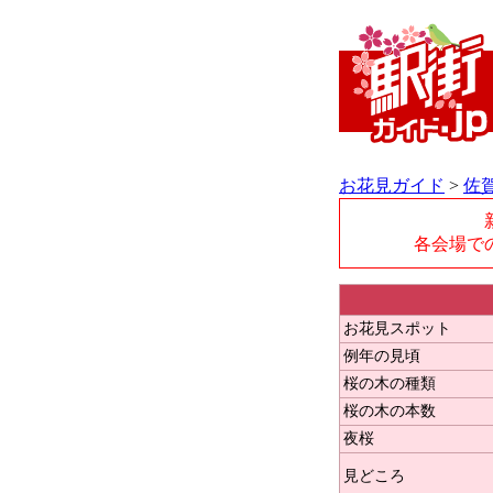
お花見ガイド
>
佐
各会場で
お花見スポット
例年の見頃
桜の木の種類
桜の木の本数
夜桜
見どころ