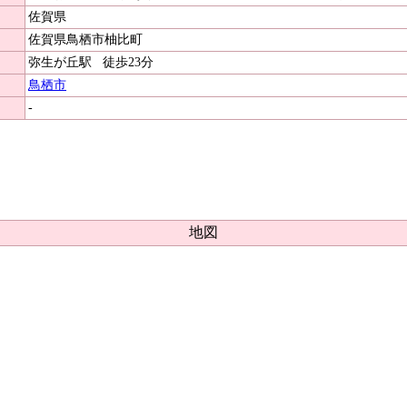
佐賀県
佐賀県鳥栖市柚比町
弥生が丘駅
徒歩23分
鳥栖市
-
地図