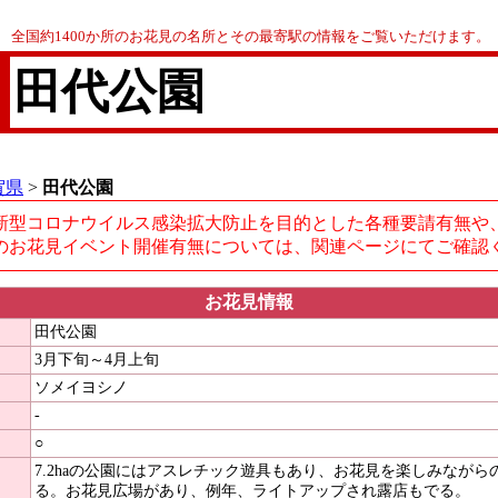
全国約1400か所のお花見の名所とその最寄駅の情報をご覧いただけます。
田代公園
賀県
>
田代公園
新型コロナウイルス感染拡大防止を目的とした各種要請有無や
のお花見イベント開催有無については、関連ページにてご確認
お花見情報
田代公園
3月下旬～4月上旬
ソメイヨシノ
-
○
7.2haの公園にはアスレチック遊具もあり、お花見を楽しみなが
る。お花見広場があり、例年、ライトアップされ露店もでる。