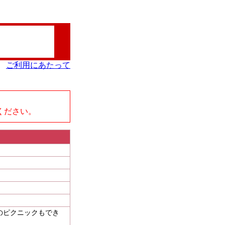
ご利用にあたって
、
ください。
らのピクニックもでき