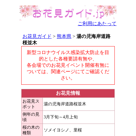
ご利用にあたって
お花見ガイド
>
熊本県
>
湯の児海岸道路
桜並木
新型コロナウイルス感染拡大防止を目
的とした各種要請有無や、
各会場でのお花見イベント開催有無に
ついては、関連ページにてご確認くだ
さい。
お花見情報
お花見ス
湯の児海岸道路桜並木
ポット
例年の見
3月下旬～4月上旬
頃
桜の木の
ソメイヨシノ、里桜
種類