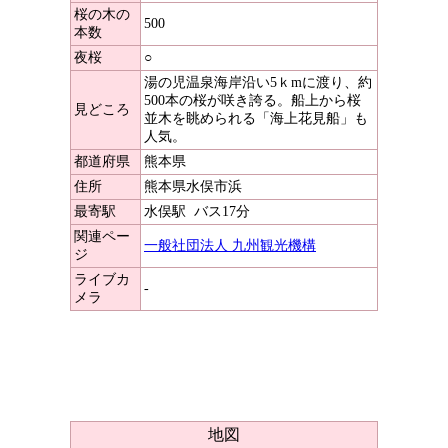
桜の木の
500
本数
夜桜
○
湯の児温泉海岸沿い5ｋmに渡り、約
500本の桜が咲き誇る。船上から桜
見どころ
並木を眺められる「海上花見船」も
人気。
都道府県
熊本県
住所
熊本県水俣市浜
最寄駅
水俣駅
バス17分
関連ペー
一般社団法人 九州観光機構
ジ
ライブカ
-
メラ
地図