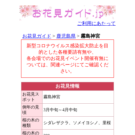
ご利用にあたって
お花見ガイド
>
鹿児島県
>
霧島神宮
新型コロナウイルス感染拡大防止を目
的とした各種要請有無や、
各会場でのお花見イベント開催有無に
ついては、関連ページにてご確認くだ
さい。
お花見情報
お花見ス
霧島神宮
ポット
例年の見
3月中旬～4月中旬
頃
桜の木の
シダレザクラ、ソメイヨシノ、里桜
種類
桜の木の