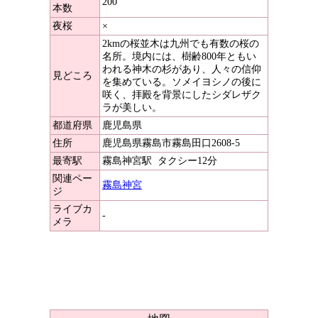
200
本数
夜桜
×
2kmの桜並木は九州でも有数の桜の
名所。境内には、樹齢800年ともい
われる神木の杉があり、人々の信仰
見どころ
を集めている。ソメイヨシノの後に
咲く、拝殿を背景にしたシダレザク
ラが美しい。
都道府県
鹿児島県
住所
鹿児島県霧島市霧島田口2608-5
最寄駅
霧島神宮駅
タクシー12分
関連ペー
霧島神宮
ジ
ライブカ
-
メラ