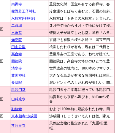
南禅寺
重要文化財、国宝を有する南禅寺。春...
熊野若王子神社
冷泉通をしばらく進むと、石畳の傾斜...
永観堂(禅林寺)
永観堂は「もみじの永観堂」と言われ...
二条城
３月中旬頃から４月下旬頃にかけて桜...
区
六角堂
聖徳太子が建立したお堂。通称「六角...
知恩院
京都でも有数の桜の名所で、国宝三門...
円山公園
祇園しだれ桜が有名。現在は二代目と...
高台寺
豊臣秀吉の正室である、ねねが建てた...
区
圓徳院
圓徳院は、高台寺の塔頭のひとつで豊...
清水寺
世界遺産の境内に、1000本のヤマザク...
豊国神社
大きな石鳥居が有名な豊国神社は豊臣...
養源院
濃いピンク色のしだれ桜が美しい。開...
毘沙門堂
毘沙門天をご本尊に祀っている毘沙門...
滋賀県から京都へ延びる、約4kmの桜
区
山科疏水
並...
勧修寺
およそ1100年前に建設されたお寺。四...
区
東本願寺 渉成園
渉成園（しょうせいえん）は徳川家光...
天然記念物に指定された「九重桜(里
常照皇寺
桜...