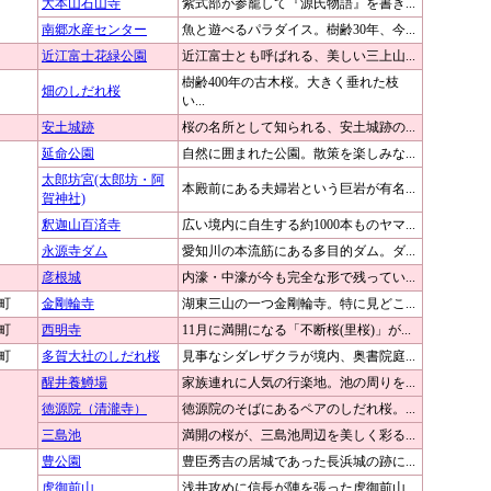
大本山石山寺
紫式部が参籠して『源氏物語』を書き...
南郷水産センター
魚と遊べるパラダイス。樹齢30年、今...
近江富士花緑公園
近江富士とも呼ばれる、美しい三上山...
樹齢400年の古木桜。大きく垂れた枝
畑のしだれ桜
い...
安土城跡
桜の名所として知られる、安土城跡の...
延命公園
自然に囲まれた公園。散策を楽しみな...
太郎坊宮(太郎坊・阿
本殿前にある夫婦岩という巨岩が有名...
賀神社)
釈迦山百済寺
広い境内に自生する約1000本ものヤマ...
永源寺ダム
愛知川の本流筋にある多目的ダム。ダ...
彦根城
内濠・中濠が今も完全な形で残ってい...
町
金剛輪寺
湖東三山の一つ金剛輪寺。特に見どこ...
町
西明寺
11月に満開になる「不断桜(里桜)」が...
町
多賀大社のしだれ桜
見事なシダレザクラが境内、奥書院庭...
醒井養鱒場
家族連れに人気の行楽地。池の周りを...
徳源院（清瀧寺）
徳源院のそばにあるペアのしだれ桜。...
三島池
満開の桜が、三島池周辺を美しく彩る...
豊公園
豊臣秀吉の居城であった長浜城の跡に...
虎御前山
浅井攻めに信長が陣を張った虎御前山...