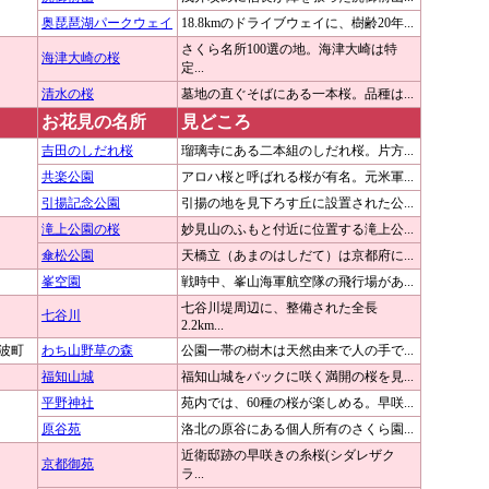
奥琵琶湖パークウェイ
18.8kmのドライブウェイに、樹齢20年...
さくら名所100選の地。海津大崎は特
海津大崎の桜
定...
清水の桜
墓地の直ぐそばにある一本桜。品種は...
お花見の名所
見どころ
吉田のしだれ桜
瑠璃寺にある二本組のしだれ桜。片方...
共楽公園
アロハ桜と呼ばれる桜が有名。元米軍...
引揚記念公園
引揚の地を見下ろす丘に設置された公...
滝上公園の桜
妙見山のふもと付近に位置する滝上公...
傘松公園
天橋立（あまのはしだて）は京都府に...
峯空園
戦時中、峯山海軍航空隊の飛行場があ...
七谷川堤周辺に、整備された全長
七谷川
2.2km...
波町
わち山野草の森
公園一帯の樹木は天然由来で人の手で...
福知山城
福知山城をバックに咲く満開の桜を見...
平野神社
苑内では、60種の桜が楽しめる。早咲...
原谷苑
洛北の原谷にある個人所有のさくら園...
近衛邸跡の早咲きの糸桜(シダレザク
京都御苑
ラ...