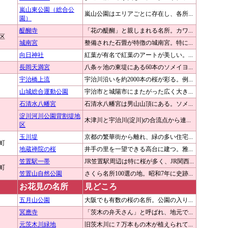
嵐山東公園（総合公
嵐山公園はエリアごとに存在し、各所...
園）
醍醐寺
「花の醍醐」と親しまれる名所。カワ...
区
城南宮
整備された石畳が特徴の城南宮。特に...
向日神社
紅葉が有名で紅葉のアートが美しい。...
長岡天満宮
八条ヶ池の東堤にある60本のソメイヨ...
宇治橋上流
宇治川沿いを約2000本の桜が彩る。例...
山城総合運動公園
宇治市と城陽市にまたがった広く大き...
石清水八幡宮
石清水八幡宮は男山山頂にある。ソメ...
淀川河川公園背割堤地
木津川と宇治川(淀川)の合流点から連...
区
玉川堤
京都の繁華街から離れ、緑の多い住宅...
町
地蔵禅院の桜
井手の里を一望できる高台に建つ。雅...
笠置駅一帯
JR笠置駅周辺は特に桜が多く、JR関西...
町
笠置山自然公園
さくら名所100選の地。昭和7年に史跡...
お花見の名所
見どころ
五月山公園
大阪でも有数の桜の名所。公園の入り...
冥應寺
「茨木の弁天さん」と呼ばれ、地元で...
元茨木川緑地
旧茨木川に７万本もの木が植えられて...