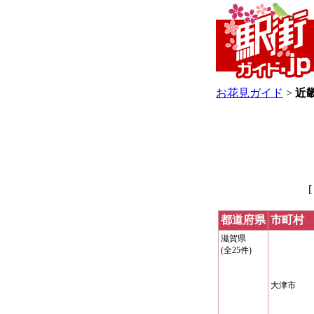
お花見ガイド
>
近
都道府県
市町村
滋賀県
(全25件)
大津市