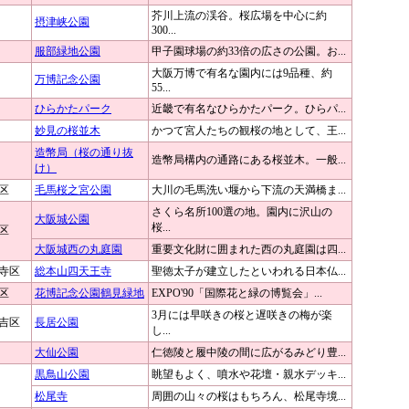
芥川上流の渓谷。桜広場を中心に約
摂津峡公園
300...
服部緑地公園
甲子園球場の約33倍の広さの公園。お...
大阪万博で有名な園内には9品種、約
万博記念公園
55...
ひらかたパーク
近畿で有名なひらかたパーク。ひらパ...
妙見の桜並木
かつて宮人たちの観桜の地として、王...
造幣局（桜の通り抜
造幣局構内の通路にある桜並木。一般...
け）
区
毛馬桜之宮公園
大川の毛馬洗い堰から下流の天満橋ま...
さくら名所100選の地。園内に沢山の
大阪城公園
桜...
区
大阪城西の丸庭園
重要文化財に囲まれた西の丸庭園は四...
寺区
総本山四天王寺
聖徳太子が建立したといわれる日本仏...
区
花博記念公園鶴見緑地
EXPO'90「国際花と緑の博覧会」...
3月には早咲きの桜と遅咲きの梅が楽
吉区
長居公園
し...
大仙公園
仁徳陵と履中陵の間に広がるみどり豊...
黒鳥山公園
眺望もよく、噴水や花壇・親水デッキ...
松尾寺
周囲の山々の桜はもちろん、松尾寺境...