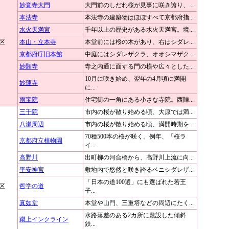
妙覚寺大門
大門前のしだれ桜が見事に咲き誇り、...
本法寺
本法寺の建築物はほぼすべて京都府指...
水火天満宮
千年以上の歴史がある水火天満宮。境...
区
本山・立本寺
本堂前には桜の木があり、右はシダレ...
京都府庁旧本館
中庭にはシダレザクラ、オオシマザク...
妙顕寺
寺之内通に面する門の横や広々とした...
10月に咲き始め、翌年の4月頃に満開
妙蓮寺
に...
雨宝院
住宅街の一角にある小さな寺院。西陣...
三千院
市内の桜が散り始める頃、大原では満...
八瀬周辺
市内の桜が散り始める頃、満開時期を...
70種500本の桜が咲く。例年、「桜ラ
京都府立植物園
イ...
高野川
出町柳の河合橋から、高野川上流に向...
平安神宮
敷地内で悠然と咲き誇るベニシダレザ...
「日本の道100選」にも選ばれた若王
区
哲学の道
子...
真如堂
本堂や山門、三重塔などの周辺にたく...
水路落差のある2カ所に敷設した傾斜
蹴上インクライン
鉄...