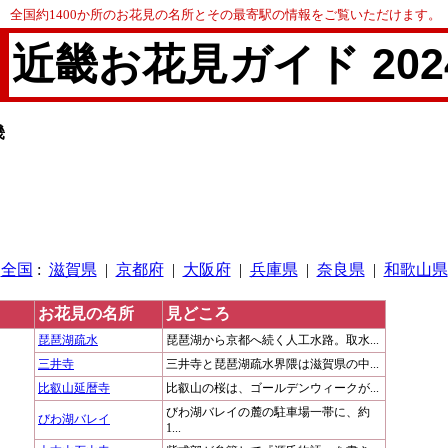
全国約1400か所のお花見の名所とその最寄駅の情報をご覧いただけます。
近畿
お花見ガイド 202
畿
[
全国
:
滋賀県
|
京都府
|
大阪府
|
兵庫県
|
奈良県
|
和歌山県
お花見の名所
見どころ
琵琶湖疏水
琵琶湖から京都へ続く人工水路。取水...
三井寺
三井寺と琵琶湖疏水界隈は滋賀県の中...
比叡山延暦寺
比叡山の桜は、ゴールデンウィークが...
びわ湖バレイの麓の駐車場一帯に、約
びわ湖バレイ
1...