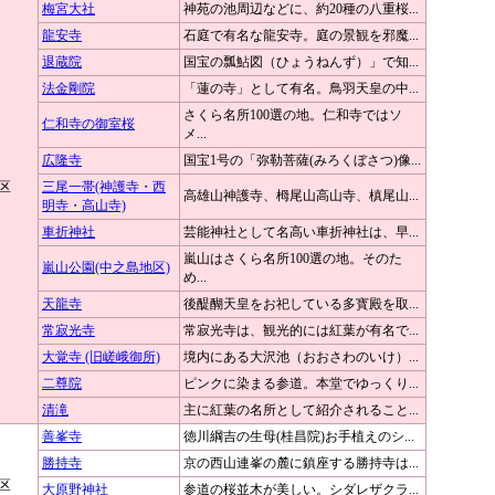
梅宮大社
神苑の池周辺などに、約20種の八重桜...
龍安寺
石庭で有名な龍安寺。庭の景観を邪魔...
退蔵院
国宝の瓢鮎図（ひょうねんず）」で知...
法金剛院
「蓮の寺」として有名。鳥羽天皇の中...
さくら名所100選の地。仁和寺ではソ
仁和寺の御室桜
メ...
広隆寺
国宝1号の「弥勒菩薩(みろくぼさつ)像...
区
三尾一帯(神護寺・西
高雄山神護寺、栂尾山高山寺、槙尾山...
明寺・高山寺)
車折神社
芸能神社として名高い車折神社は、早...
嵐山はさくら名所100選の地。そのた
嵐山公園(中之島地区)
め...
天龍寺
後醍醐天皇をお祀している多寳殿を取...
常寂光寺
常寂光寺は、観光的には紅葉が有名で...
大覚寺 (旧嵯峨御所)
境内にある大沢池（おおさわのいけ）...
二尊院
ピンクに染まる参道。本堂でゆっくり...
清滝
主に紅葉の名所として紹介されること...
善峯寺
徳川綱吉の生母(桂昌院)お手植えのシ...
勝持寺
京の西山連峯の麓に鎮座する勝持寺は...
区
大原野神社
参道の桜並木が美しい。シダレザクラ...