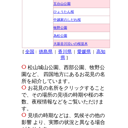
五台山公園
ひょうたん桜
中越家のしだれ桜
牧野公園
為松公園
大坂谷川沿いの桜並木
[
全国
:
徳島県
|
香川県
|
愛媛県
|
高知
県
]
松山城山公園、西部公園、牧野公
園など、 四国地方にあるお花見の名
所を紹介しています。
お花見の名所をクリックすること
で、その場所の見頃の時期や桜の本
数、夜桜情報などをご覧いただけま
す。
見頃の時期などは、気候その他の
影響 より、実際の状況と異なる場合