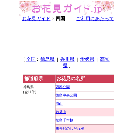
お花見ガイド
>
四国
ご利用にあたって
[
全国
:
徳島県
|
香川県
|
愛媛県
|
高知
県
]
都道府県
お花見の名所
徳島県
西部公園
(全11件)
徳島中央公園
眉山
妙見山
松島千本桜
川井峠のしだれ桜