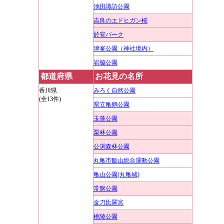
池田諏訪公園
吉良のエドヒガン桜
於安パーク
津峯公園（神社境内）
岩脇公園
都道府県
お花見の名所
香川県
みろく自然公園
(全13件)
県立亀鶴公園
玉藻公園
栗林公園
公渕森林公園
丸亀市飯山総合運動公園
亀山公園(丸亀城)
常盤公園
金刀比羅宮
桃陵公園