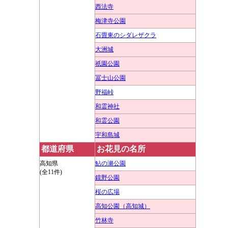
西法寺
梅津寺公園
石畳東のシダレザクラ
大洲城
祇園公園
冨士山公園
野福峠
和霊神社
和霊公園
宇和島城
都道府県
お花見の名所
高知県
鮎の瀬公園
(全11件)
鏡野公園
桜の広場
高知公園（高知城）
竹林寺