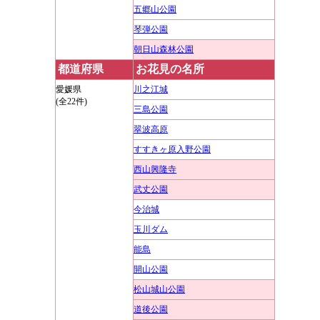
五郷山公園
琴弾公園
朝日山森林公園
都道府県
お花見の名所
愛媛県
川之江城
(全22件)
三島公園
翠波高原
すすきヶ原入野公園
西山興隆寺
武丈公園
今治城
玉川ダム
能島
開山公園
松山城山公園
道後公園